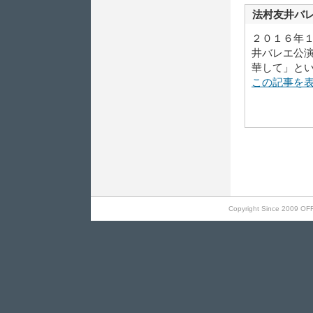
法村友井バ
２０１６年
井バレエ公
華して」と
この記事を
Copyright Since 2009 OF