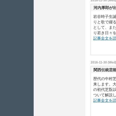
2016-11-30 (Wed)
河内厚郎が
岩谷時子生
りと歌で綴
として、ま
り若き日々を、
記事全文を
2016-11-30 (Wed)
関西伝統芸
歴代の中村
来します。
の初代芝翫
ついて解説しま
記事全文を