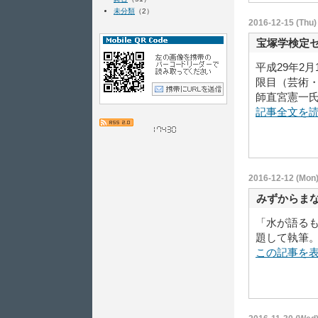
未分類
（2）
2016-12-15 (Thu)
宝塚学検定
平成29年2月
限目（芸術・
師直宮憲一氏1
記事全文を
2016-12-12 (Mon)
みずからま
「水が語る
題して執筆
この記事を