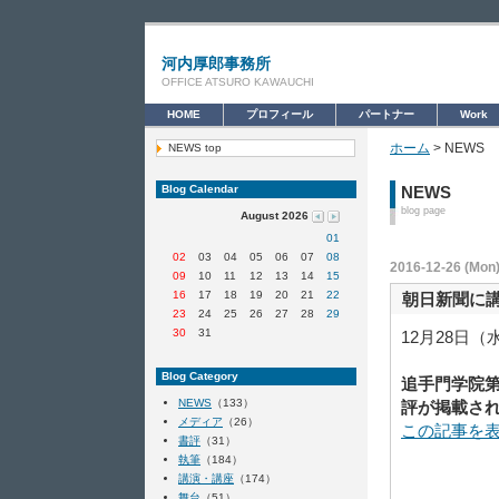
河内厚郎事務所
OFFICE ATSURO KAWAUCHI
HOME
プロフィール
パートナー
Work
ホーム
> NEWS
NEWS top
Blog Calendar
NEWS
blog page
August 2026
01
02
03
04
05
06
07
08
2016-12-26 (Mon)
09
10
11
12
13
14
15
16
17
18
19
20
21
22
朝日新聞に
23
24
25
26
27
28
29
30
31
12月28日
Blog Category
追手門学院
NEWS
（133）
評が掲載さ
メディア
（26）
この記事を
書評
（31）
執筆
（184）
講演・講座
（174）
舞台
（51）