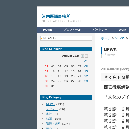
河内厚郎事務所
OFFICE ATSURO KAWAUCHI
HOME
プロフィール
パートナー
Work
ホーム
>
NEWS
>
NEWS top
Blog Calendar
NEWS
blog page
August 2026
01
02
03
04
05
06
07
08
2014-08-18 (Mon)
09
10
11
12
13
14
15
16
17
18
19
20
21
22
さくらＦＭ
23
24
25
26
27
28
29
30
31
西宮徹底解
「文化のダ
Blog Category
NEWS
（133）
第１話 ９
メディア
（26）
書評
（31）
第２話 ９
執筆
（184）
第３話 ９
講演・講座
（174）
第４話 ９
舞台
（51）