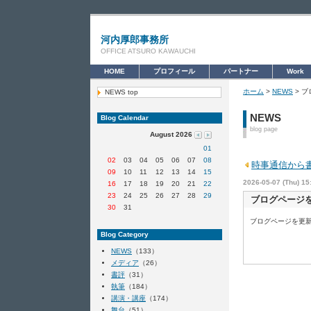
河内厚郎事務所
OFFICE ATSURO KAWAUCHI
HOME
プロフィール
パートナー
Work
ホーム
>
NEWS
> 
NEWS top
NEWS
Blog Calendar
blog page
August 2026
01
02
03
04
05
06
07
08
時事通信から
09
10
11
12
13
14
15
2026-05-07 (Thu) 15
16
17
18
19
20
21
22
23
24
25
26
27
28
29
ブログページ
30
31
ブログページを
Blog Category
NEWS
（133）
メディア
（26）
書評
（31）
執筆
（184）
講演・講座
（174）
舞台
（51）