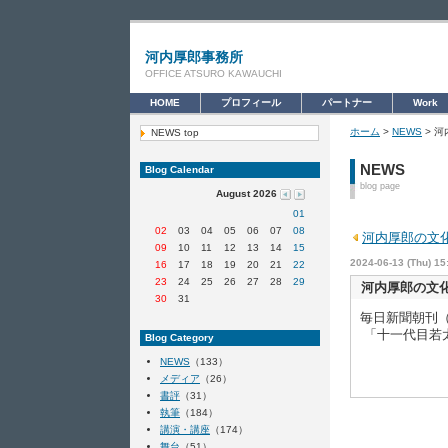
河内厚郎事務所
OFFICE ATSURO KAWAUCHI
HOME
プロフィール
パートナー
Work
ホーム
>
NEWS
> 
NEWS top
NEWS
Blog Calendar
blog page
August 2026
01
02
03
04
05
06
07
08
河内厚郎の文
09
10
11
12
13
14
15
2024-06-13 (Thu) 15
16
17
18
19
20
21
22
23
24
25
26
27
28
29
河内厚郎の文
30
31
毎日新聞朝刊
「十一代目若
Blog Category
NEWS
（133）
メディア
（26）
書評
（31）
執筆
（184）
講演・講座
（174）
舞台
（51）