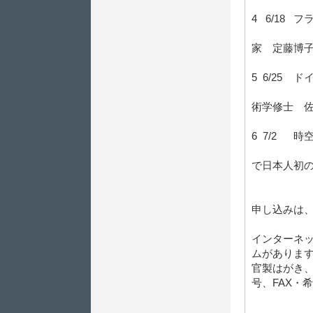
4 6/18
家
定藤博
5 6/25
術学修士
6 7/2 
芸術学
で日本人初
Mast
申し込みは
インターネ
ムがありま
官製はがき、
号、FAX・