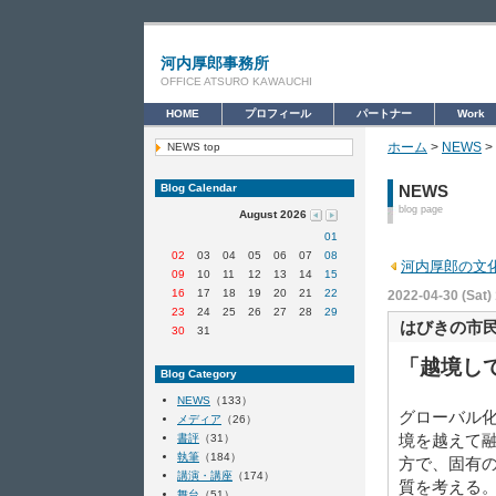
河内厚郎事務所
OFFICE ATSURO KAWAUCHI
HOME
プロフィール
パートナー
Work
ホーム
>
NEWS
>
NEWS top
Blog Calendar
NEWS
blog page
August 2026
01
02
03
04
05
06
07
08
河内厚郎の文
09
10
11
12
13
14
15
16
17
18
19
20
21
22
2022-04-30 (Sat)
23
24
25
26
27
28
29
はびきの市
30
31
「越境し
Blog Category
NEWS
（133）
グローバル
メディア
（26）
境を越えて融
書評
（31）
執筆
（184）
方で、固有
講演・講座
（174）
質を考える
舞台
（51）