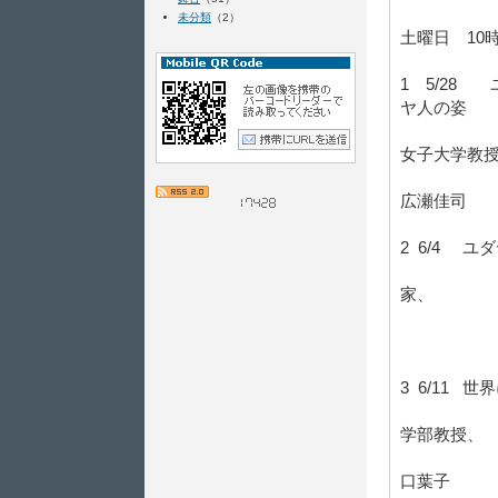
未分類
（2）
土曜日 10時
1 5/28
ヤ人の姿
ユダヤ
女子大学教
ホロコ
広瀬佳司
2 6/4 
家、
関西大
＆ は
3 6/11
トキエ
学部教授、
元ユナ
口葉子