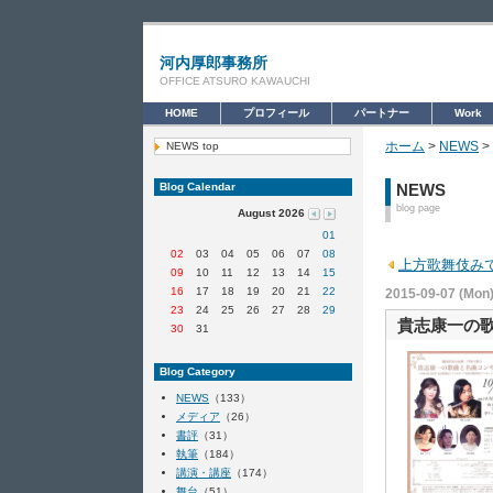
河内厚郎事務所
OFFICE ATSURO KAWAUCHI
HOME
プロフィール
パートナー
Work
ホーム
>
NEWS
>
NEWS top
Blog Calendar
NEWS
blog page
August 2026
01
02
03
04
05
06
07
08
上方歌舞伎み
09
10
11
12
13
14
15
16
17
18
19
20
21
22
2015-09-07 (Mon)
23
24
25
26
27
28
29
貴志康一の
30
31
Blog Category
NEWS
（133）
メディア
（26）
書評
（31）
執筆
（184）
講演・講座
（174）
舞台
（51）