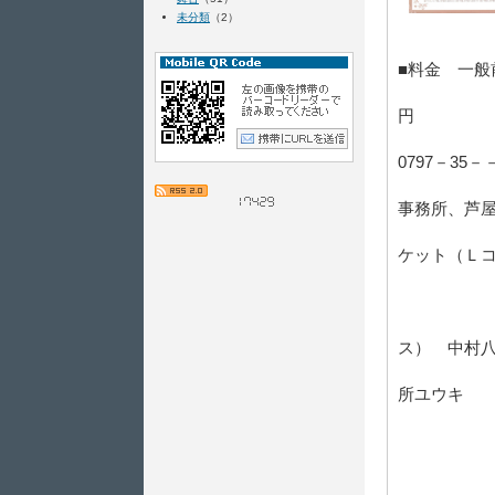
未分類
（2）
芦屋市業
■料金 一般前
学生
円
■問
0797－35－－
■チケ
事務所、芦
ケット（Ｌ
■出
フル
ス） 中村
ピア
所ユウキ
ハ
■
第1